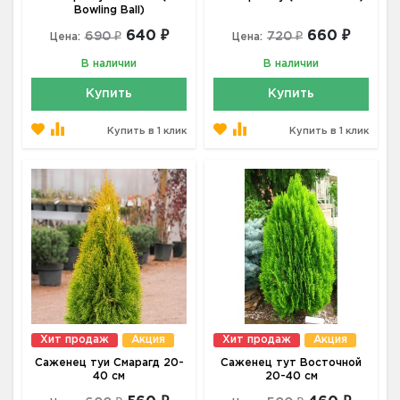
Bowling Ball)
640 ₽
660 ₽
690 ₽
720 ₽
Цена:
Цена:
В наличии
В наличии
Купить
Купить
Купить в 1 клик
Купить в 1 клик
Хит продаж
Акция
Хит продаж
Акция
Саженец туи Смарагд 20-
Саженец тут Восточной
40 см
20-40 см