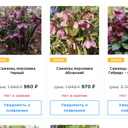
ция
Акция
Акция
Саженец морозника
Саженец морозника
Саженцы 
Черный
Абхазский
Гибридс -
960 ₽
970 ₽
1 040 ₽
1 040 ₽
3 7
ена:
Цена:
Цена:
Нет в наличии
Нет в наличии
Нет 
Уведомить о
Уведомить о
Уве
появлении
появлении
по