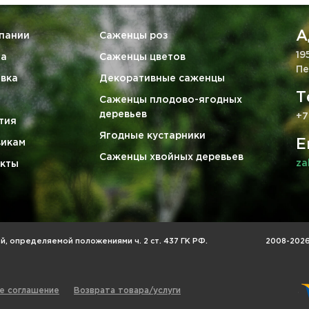
А
пании
Саженцы роз
19
та
Саженцы цветов
Пе
вка
Декоративные саженцы
Т
Саженцы плодово-ягодных
деревьев
+7
тия
Ягодные кустарники
E
викам
Саженцы хвойных деревьев
za
кты
, определяемой положениями ч. 2 ст. 437 ГК РФ.
2008-2026 
е соглашение
Возврата товара/услуги