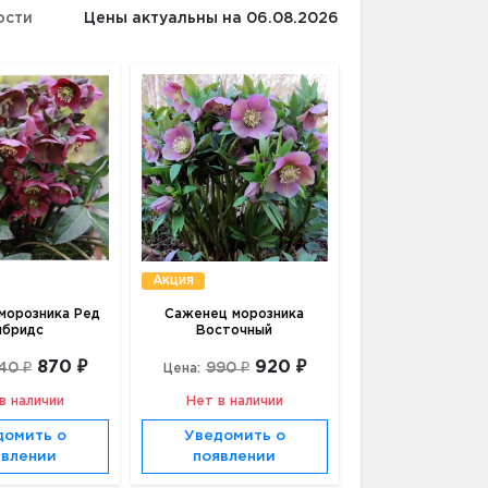
ости
Цены актуальны на 06.08.2026
Акция
морозника Ред
Саженец морозника
ибридс
Восточный
870 ₽
920 ₽
40 ₽
990 ₽
Цена:
в наличии
Нет в наличии
домить о
Уведомить о
явлении
появлении