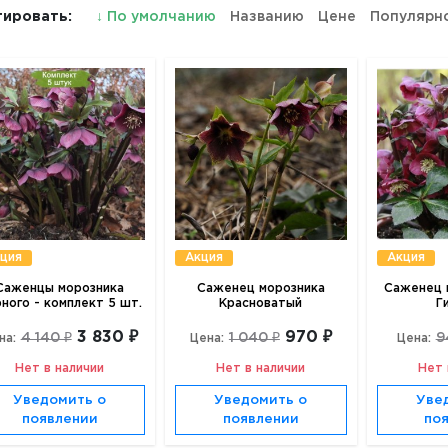
ировать:
↓
По умолчанию
Названию
Цене
Популярн
ция
Акция
Акция
Саженцы морозника
Саженец морозника
Саженец 
ного - комплект 5 шт.
Красноватый
Г
3 830 ₽
970 ₽
4 140 ₽
1 040 ₽
9
на:
Цена:
Цена:
Нет в наличии
Нет в наличии
Нет 
Уведомить о
Уведомить о
Уве
появлении
появлении
по