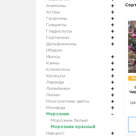
Сорт
Анемоны
Астры
Георгины
Гиацинты
Гладиолусы
Гортензии
Дельфиниумы
Иберис
Ирисы
Канны
Клематисы
Крокусы
Ак
Лаванда
Лилейники
Чер
Лилии
Многолетние цветы
Це
Монарда
Морозник
Морозник белый
Морозник красный
Нарцисс