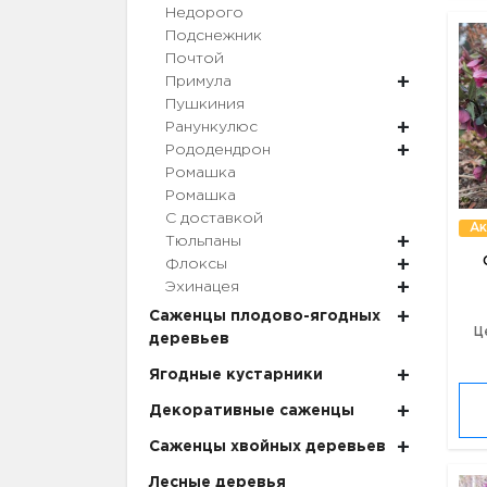
Недорого
Подснежник
Почтой
Примула
Пушкиния
Ранункулюс
Рододендрон
Ромашка
Ромашка
С доставкой
Ак
Тюльпаны
Флоксы
Эхинацея
Саженцы плодово-ягодных
Ц
деревьев
Ягодные кустарники
Декоративные саженцы
Саженцы хвойных деревьев
Лесные деревья