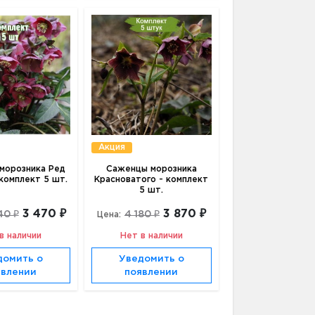
Акция
морозника Ред
Саженцы морозника
 комплект 5 шт.
Красноватого - комплект
5 шт.
3 470 ₽
3 870 ₽
40 ₽
4 180 ₽
Цена:
в наличии
Нет в наличии
домить о
Уведомить о
явлении
появлении