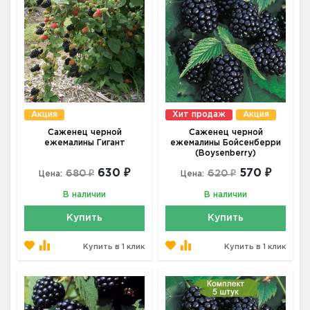
Акция
Хит продаж
Акция
Саженец черной
Саженец черной
ежемалины Гигант
ежемалины Бойсенберри
(Boysenberry)
630 ₽
570 ₽
680 ₽
620 ₽
Цена:
Цена:
В наличии
В наличии
Купить
Купить
Купить в 1 клик
Купить в 1 клик