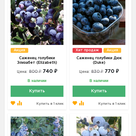
Акция
Хит продаж
Акция
Саженец голубики
Саженец голубики Дюк
Элизабет (Elizabeth)
(Duke)
740 ₽
770 ₽
800 ₽
830 ₽
Цена:
Цена:
В наличии
В наличии
Купить
Купить
Купить в 1 клик
Купить в 1 клик