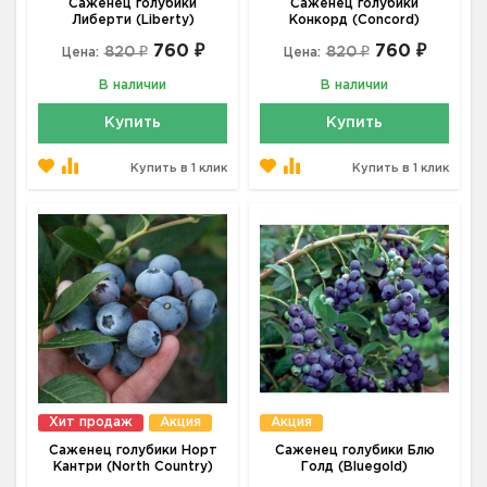
Саженец голубики
Саженец голубики
Либерти (Liberty)
Конкорд (Concord)
760 ₽
760 ₽
820 ₽
820 ₽
Цена:
Цена:
В наличии
В наличии
Купить
Купить
Купить в 1 клик
Купить в 1 клик
Хит продаж
Акция
Акция
Саженец голубики Норт
Саженец голубики Блю
Кантри (North Country)
Голд (Bluegold)