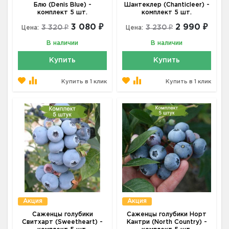
Блю (Denis Blue) -
Шантеклер (Chanticleer) -
комплект 5 шт.
комплект 5 шт.
3 080 ₽
2 990 ₽
3 320 ₽
3 230 ₽
Цена:
Цена:
В наличии
В наличии
Купить
Купить
Купить в 1 клик
Купить в 1 клик
Акция
Акция
Саженцы голубики
Саженцы голубики Норт
Свитхарт (Sweetheart) -
Кантри (North Country) -