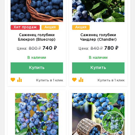
Хит продаж
Акция
Акция
Саженец голубики
Саженец голубики
Блюкроп (Bluecrop)
Чандлер (Chandler)
740 ₽
780 ₽
800 ₽
840 ₽
Цена:
Цена:
В наличии
В наличии
Купить
Купить
Купить в 1 клик
Купить в 1 клик