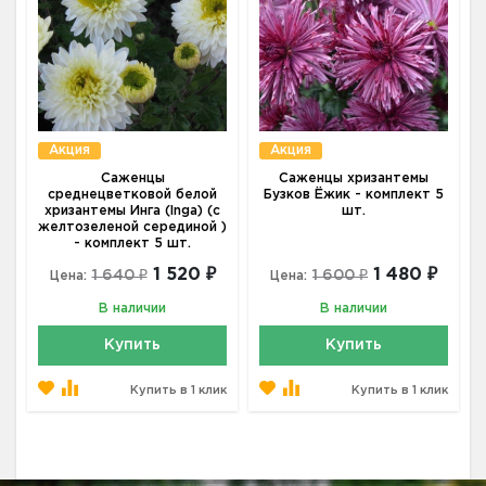
Акция
Акция
Саженцы
Саженцы хризантемы
среднецветковой белой
Бузков Ёжик - комплект 5
хризантемы Инга (Inga) (с
шт.
желтозеленой серединой )
- комплект 5 шт.
1 520 ₽
1 480 ₽
1 640 ₽
1 600 ₽
Цена:
Цена:
В наличии
В наличии
Купить
Купить
Купить в 1 клик
Купить в 1 клик