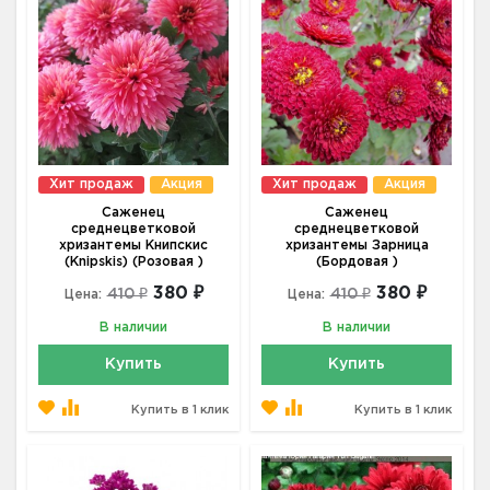
Хит продаж
Акция
Хит продаж
Акция
Саженец
Саженец
среднецветковой
среднецветковой
хризантемы Книпскис
хризантемы Зарница
(Knipskis) (Розовая )
(Бордовая )
380 ₽
380 ₽
410 ₽
410 ₽
Цена:
Цена:
В наличии
В наличии
Купить
Купить
Купить в 1 клик
Купить в 1 клик