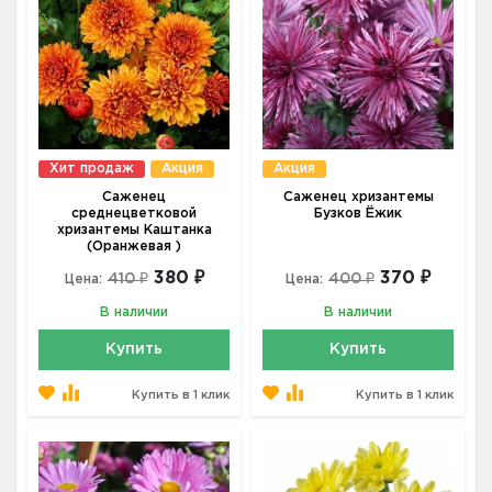
Хит продаж
Акция
Акция
Саженец
Саженец хризантемы
среднецветковой
Бузков Ёжик
хризантемы Каштанка
(Оранжевая )
380 ₽
370 ₽
410 ₽
400 ₽
Цена:
Цена:
В наличии
В наличии
Купить
Купить
Купить в 1 клик
Купить в 1 клик