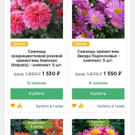
Акция
Акция
Саженцы
Саженцы хризантемы
среднецветковой розовой
Звезда Подмосковья -
хризантемы Книпскис
комплект 5 шт.
(Knipskis) - комплект 5 шт.
1 530 ₽
1 550 ₽
1 650 ₽
1 670 ₽
Цена:
Цена:
В наличии
В наличии
Купить
Купить
Купить в 1 клик
Купить в 1 клик