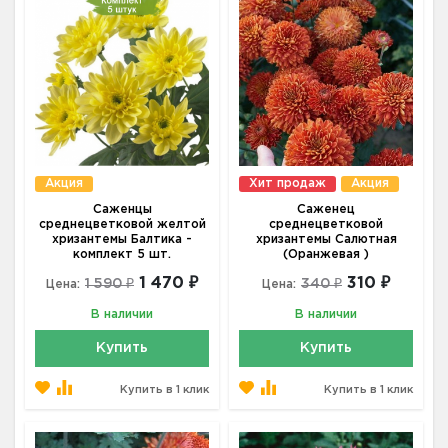
Акция
Хит продаж
Акция
Саженцы
Саженец
среднецветковой желтой
среднецветковой
хризантемы Балтика -
хризантемы Салютная
комплект 5 шт.
(Оранжевая )
1 470 ₽
310 ₽
1 590 ₽
340 ₽
Цена:
Цена:
В наличии
В наличии
Купить
Купить
Купить в 1 клик
Купить в 1 клик