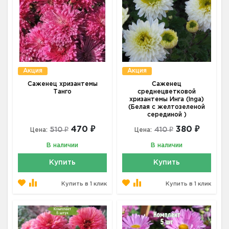
Акция
Акция
Саженец хризантемы
Саженец
Танго
среднецветковой
хризантемы Инга (Inga)
(Белая с желтозеленой
серединой )
470 ₽
380 ₽
510 ₽
410 ₽
Цена:
Цена:
В наличии
В наличии
Купить
Купить
Купить в 1 клик
Купить в 1 клик