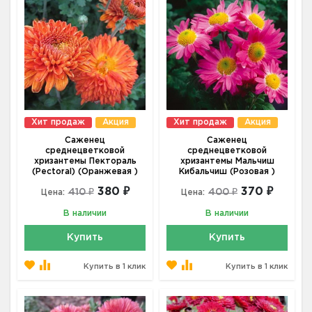
Хит продаж
Акция
Хит продаж
Акция
Саженец
Саженец
среднецветковой
среднецветковой
хризантемы Пектораль
хризантемы Мальчиш
(Pectoral) (Оранжевая )
Кибальчиш (Розовая )
380 ₽
370 ₽
410 ₽
400 ₽
Цена:
Цена:
В наличии
В наличии
Купить
Купить
Купить в 1 клик
Купить в 1 клик