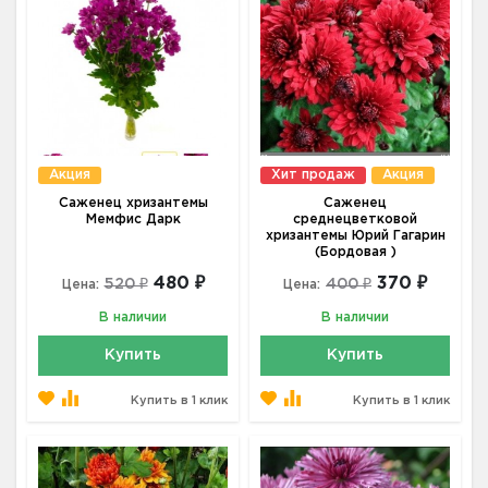
Акция
Хит продаж
Акция
Саженец хризантемы
Саженец
Мемфис Дарк
среднецветковой
хризантемы Юрий Гагарин
(Бордовая )
480 ₽
370 ₽
520 ₽
400 ₽
Цена:
Цена:
В наличии
В наличии
Купить
Купить
Купить в 1 клик
Купить в 1 клик