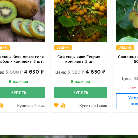
ция
Акция
Акция
енцы Киви опылителя
Саженцы киви Генрих -
Саженцы к
ьбэк - комплект 5 шт.
комплект 5 шт.
50
4 630 ₽
4 650 ₽
5 000 ₽
5 020 ₽
а:
Цена:
7
Цена:
В наличии
В наличии
Нет 
Купить
Купить
Уве
по
Купить в 1 клик
Купить в 1 клик