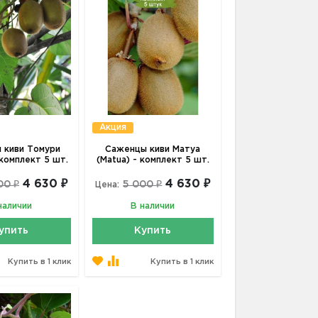
Акция
 киви Томури
Саженцы киви Матуа
 комплект 5 шт.
(Matua) - комплект 5 шт.
4 630 ₽
4 630 ₽
00 ₽
5 000 ₽
Цена:
наличии
В наличии
упить
Купить
Купить в 1 клик
Купить в 1 клик