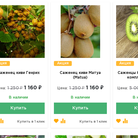
ция
Акция
Акция
аженец киви Генрих
Саженец киви Матуа
Саженцы К
(Matua)
комп
1 160 ₽
1 160 ₽
1 250 ₽
1 250 ₽
5 0
на:
Цена:
Цена:
В наличии
В наличии
В 
Купить
Купить
К
Купить в 1 клик
Купить в 1 клик