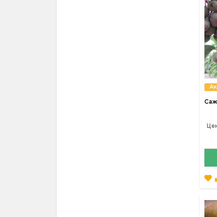
Ак
Саж
Цен