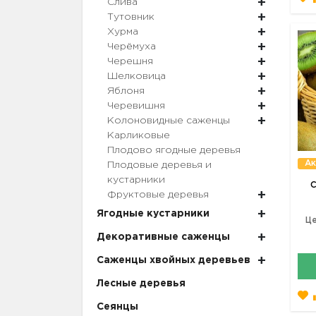
Слива
Тутовник
Хурма
Черёмуха
Черешня
Шелковица
Яблоня
Черевишня
Колоновидные саженцы
Карликовые
Плодово ягодные деревья
Ак
Плодовые деревья и
кустарники
С
Фруктовые деревья
Ягодные кустарники
Це
Декоративные саженцы
Саженцы хвойных деревьев
Лесные деревья
Сеянцы