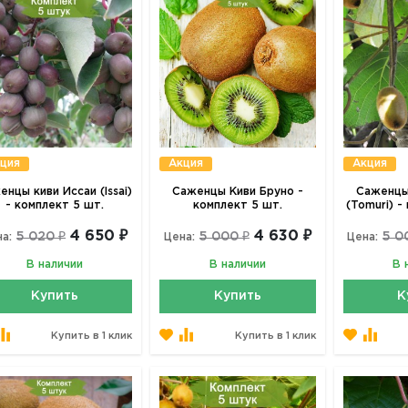
ция
Акция
Акция
енцы киви Иссаи (Issai)
Саженцы Киви Бруно -
Саженцы
- комплект 5 шт.
комплект 5 шт.
(Tomuri) -
4 650 ₽
4 630 ₽
5 020 ₽
5 000 ₽
5 0
а:
Цена:
Цена:
В наличии
В наличии
В 
Купить
Купить
К
Купить в 1 клик
Купить в 1 клик