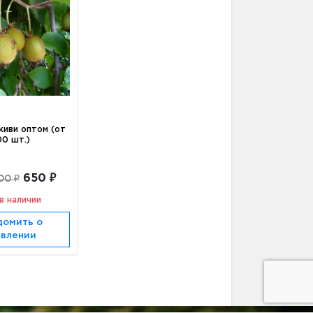
иви оптом (от
0 шт.)
650 ₽
00 ₽
в наличии
домить о
явлении