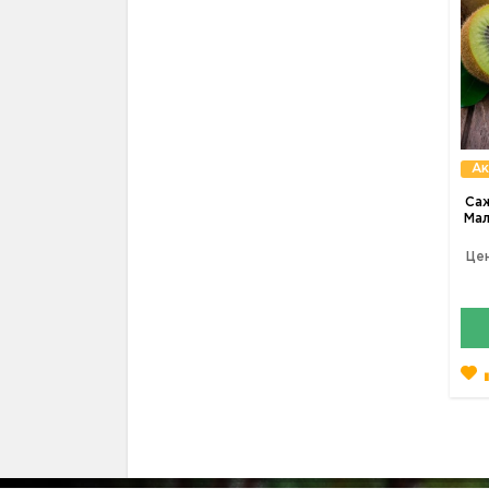
Ак
Саж
Мал
Цен