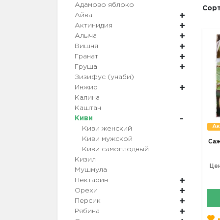
Адамово яблоко
Сорт
Айва
Актинидия
Алыча
Вишня
Гранат
Груша
Зизифус (унаби)
Инжир
Калина
Каштан
Киви
Ак
Киви женский
Киви мужской
Саж
Киви самоплодный
Кизил
Цен
Мушмула
Нектарин
Орехи
Персик
Рябина