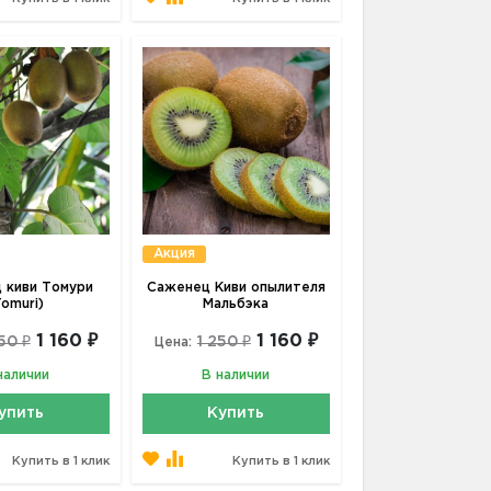
Акция
 киви Томури
Саженец Киви опылителя
Tomuri)
Мальбэка
1 160 ₽
1 160 ₽
50 ₽
1 250 ₽
Цена:
наличии
В наличии
упить
Купить
Купить в 1 клик
Купить в 1 клик