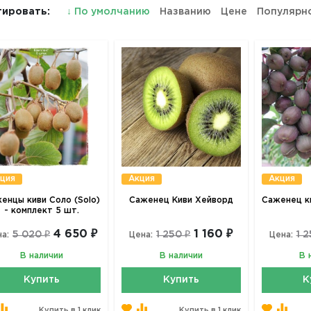
ировать:
↓
По умолчанию
Названию
Цене
Популярн
ция
Акция
Акция
енцы киви Соло (Solo)
Саженец Киви Хейворд
Саженец ки
- комплект 5 шт.
4 650 ₽
1 160 ₽
5 020 ₽
1 250 ₽
1 2
а:
Цена:
Цена:
В наличии
В наличии
В 
Купить
Купить
К
Купить в 1 клик
Купить в 1 клик