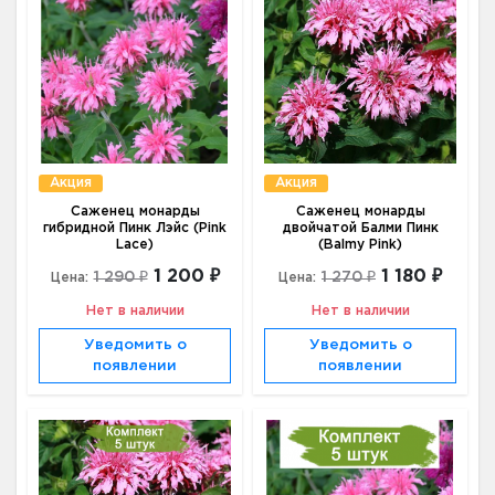
Акция
Акция
Cаженец монарды
Cаженец монарды
гибридной Пинк Лэйс (Pink
двойчатой Балми Пинк
Lace)
(Balmy Pink)
1 200 ₽
1 180 ₽
1 290 ₽
1 270 ₽
Цена:
Цена:
Нет в наличии
Нет в наличии
Уведомить о
Уведомить о
появлении
появлении