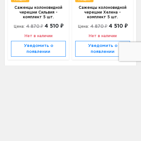
Саженцы колоновидной
Саженцы колоновидной
черешни Сильвия -
черешни Хелена -
комплект 5 шт.
комплект 5 шт.
4 510 ₽
4 510 ₽
4 870 ₽
4 870 ₽
Цена:
Цена:
Нет в наличии
Нет в наличии
Уведомить о
Уведомить о
появлении
появлении
Адрес
195220, г. Санкт-Петербург, г. Санкт-
Петербург, Проспект Науки, 17 к б
Телефон
+7 (931) 521-28-81
Email