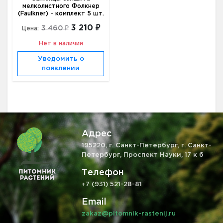
мелколистного Фолкнер
(Faulkner) - комплект 5 шт.
3 210 ₽
3 460 ₽
Цена:
Нет в наличии
Уведомить о
появлении
Адрес
195220, г. Санкт-Петербург, г. Санкт-
Петербург, Проспект Науки, 17 к б
Телефон
+7 (931) 521-28-81
Email
zakaz@pitomnik-rastenij.ru