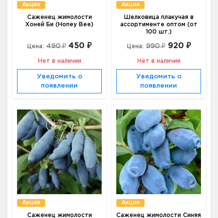
Акция
Акция
Саженец жимолости
Шелковица плакучая в
Хоней Би (Honey Bee)
ассортименте оптом (от
100 шт.)
450 ₽
920 ₽
490 ₽
990 ₽
Цена:
Цена:
Нет в наличии
Нет в наличии
Уведомить о
Уведомить о
появлении
появлении
Акция
Акция
Саженец жимолости
Саженец жимолости Синяя