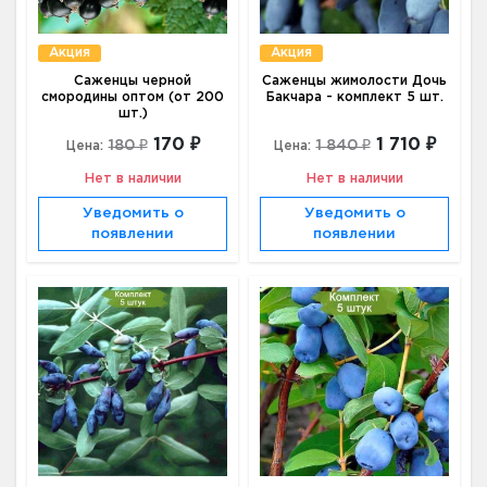
Акция
Акция
Саженцы черной
Саженцы жимолости Дочь
смородины оптом (от 200
Бакчара - комплект 5 шт.
шт.)
170 ₽
1 710 ₽
180 ₽
1 840 ₽
Цена:
Цена:
Нет в наличии
Нет в наличии
Уведомить о
Уведомить о
появлении
появлении