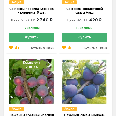
Акция
Акция
Саженцы персика Клокред
Саженец фиолетовой
- комплект 5 шт.
сливы Ника
2 340 ₽
420 ₽
2 530 ₽
450 ₽
Цена:
Цена:
В наличии
В наличии
Купить
Купить
Купить в 1 клик
Купить в 1 клик
Акция
Акция
Саженцы средней красной
Саженец сливы Кромань