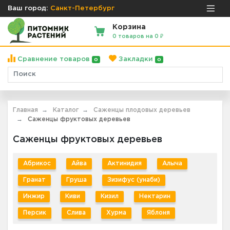
Ваш город:
Санкт-Петербург
Корзина
0 товаров на 0 ₽
Сравнение товаров
Закладки
0
0
Главная
Каталог
Саженцы плодовых деревьев
Саженцы фруктовых деревьев
Саженцы фруктовых деревьев
Абрикос
Айва
Актинидия
Алыча
Гранат
Груша
Зизифус (унаби)
Инжир
Киви
Кизил
Нектарин
Персик
Слива
Хурма
Яблоня