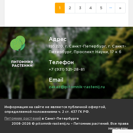
...
1
2
3
4
5
»
Адрес
195220, г. Санкт-Петербург, г. Санкт-
Петербург, Проспект Науки, 17 к б
Телефон
+7 (931) 521-28-81
Email
zakaz@pitomnik-rastenij.ru
Информация на сайте не является публичной офертой,
определяемой положениями ч. 2 ст. 437 ГК РФ.
Питомник растений
в Санкт-Петербурге
2008-2026 © pitomnik-rastenij.ru – Питомник растений. Все права
защищены.