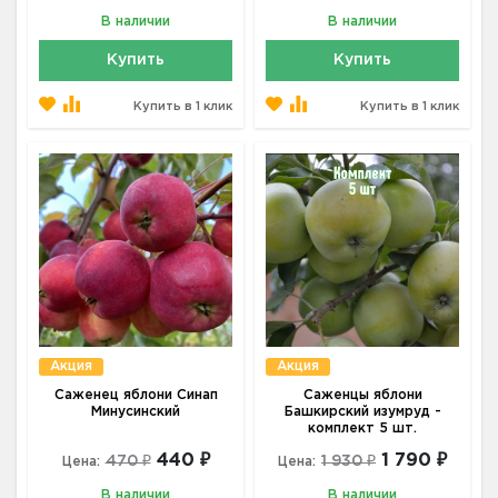
В наличии
В наличии
Купить
Купить
Купить в 1 клик
Купить в 1 клик
Акция
Акция
Саженец яблони Синап
Саженцы яблони
Минусинский
Башкирский изумруд -
комплект 5 шт.
440 ₽
1 790 ₽
470 ₽
1 930 ₽
Цена:
Цена:
В наличии
В наличии