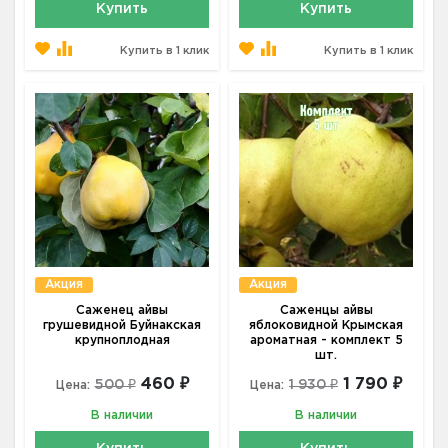
Купить
Купить
Купить в 1 клик
Купить в 1 клик
Акция
Акция
Саженец айвы
Саженцы айвы
грушевидной Буйнакская
яблоковидной Крымская
крупноплодная
ароматная - комплект 5
шт.
460 ₽
1 790 ₽
500 ₽
1 930 ₽
Цена:
Цена:
В наличии
В наличии