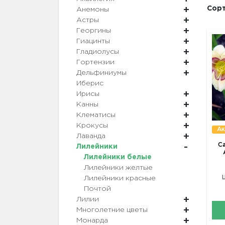
Сорт
Анемоны
Астры
Георгины
Гиацинты
Гладиолусы
Гортензии
Дельфиниумы
Иберис
Ирисы
Канны
Клематисы
Крокусы
Ак
Лаванда
С
Лилейники
Лилейники белые
Лилейники желтые
Лилейники красные
Почтой
Лилии
Многолетние цветы
Монарда