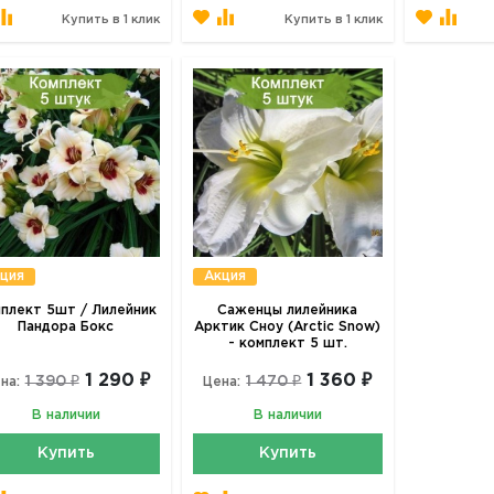
Купить в 1 клик
Купить в 1 клик
ция
Акция
плект 5шт / Лилейник
Саженцы лилейника
Пандора Бокс
Арктик Сноу (Arctic Snow)
- комплект 5 шт.
1 290 ₽
1 360 ₽
1 390 ₽
1 470 ₽
на:
Цена:
В наличии
В наличии
Купить
Купить