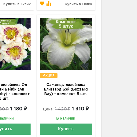
Купить в 1 клик
Купить в 1 клик
Акция
лилейника Ол
Саженцы лилейника
н Бейби (All
Близзард Бэй (Blizzard
aby) - комплект
Bay) - комплект 5 шт.
5 шт.
1 180 ₽
1 310 ₽
280 ₽
1 420 ₽
Цена:
наличии
В наличии
упить
Купить