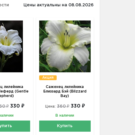
ости
Цены актуальны на 08.08.2026
Акция
ц лилейника
Саженец лилейника
еферд (Gentle
Близзард Бэй (Blizzard
epherd)
Bay)
330 ₽
330 ₽
60 ₽
360 ₽
Цена:
наличии
В наличии
упить
Купить