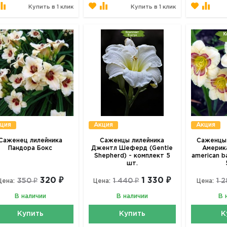
Купить в 1 клик
Купить в 1 клик
ция
Акция
Акция
Саженец лилейника
Саженцы лилейника
Саженцы 
Пандора Бокс
Джентл Шеферд (Gentle
Америка
Shepherd) - комплект 5
american b
шт.
320 ₽
1 330 ₽
350 ₽
1 440 ₽
1 
Цена:
Цена:
Цена:
В наличии
В наличии
В 
Купить
Купить
К