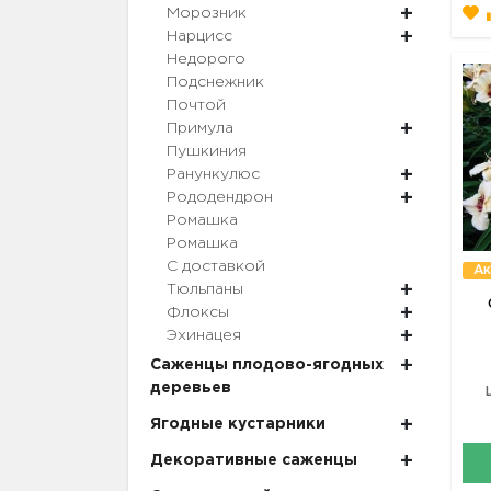
Морозник
Нарцисс
Недорого
Подснежник
Почтой
Примула
Пушкиния
Ранункулюс
Рододендрон
Ромашка
Ромашка
С доставкой
Ак
Тюльпаны
Флоксы
Эхинацея
Саженцы плодово-ягодных
деревьев
Ягодные кустарники
Декоративные саженцы