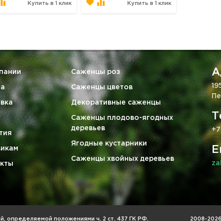
Купить в 1 клик
Купить в 1 клик
А
пании
Саженцы роз
19
та
Саженцы цветов
Пе
вка
Декоративные саженцы
Т
Саженцы плодово-ягодных
деревьев
+7
тия
Ягодные кустарники
E
викам
Саженцы хвойных деревьев
za
кты
, определяемой положениями ч. 2 ст. 437 ГК РФ.
2008-2026 