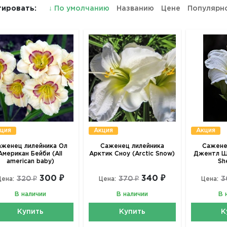
ировать:
↓
По умолчанию
Названию
Цене
Популярн
ция
Акция
Акция
аженец лилейника Ол
Саженец лилейника
Сажене
Американ Бейби (All
Арктик Сноу (Arctic Snow)
Джентл Ш
american baby)
Sh
300 ₽
340 ₽
320 ₽
370 ₽
3
Цена:
Цена:
Цена:
В наличии
В наличии
В 
Купить
Купить
К