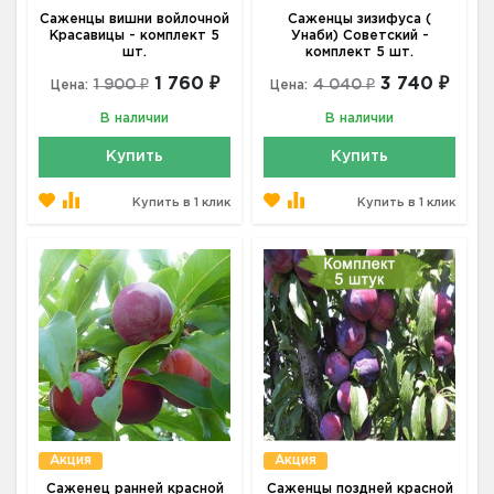
Саженцы вишни войлочной
Саженцы зизифуса (
Красавицы - комплект 5
Унаби) Советский -
шт.
комплект 5 шт.
1 760 ₽
3 740 ₽
1 900 ₽
4 040 ₽
Цена:
Цена:
В наличии
В наличии
Купить
Купить
Купить в 1 клик
Купить в 1 клик
Акция
Акция
Саженец ранней красной
Саженцы поздней красной