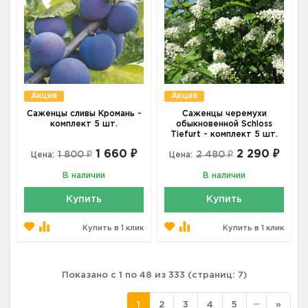
Акция
Акция
Саженцы сливы Кромань -
Саженцы черемухи
комплект 5 шт.
обыкновенной Schloss
Tiefurt - комплект 5 шт.
1 660 ₽
2 290 ₽
1 800 ₽
2 480 ₽
Цена:
Цена:
В наличии
В наличии
Купить
Купить
Купить в 1 клик
Купить в 1 клик
Показано с 1 по 48 из 333 (страниц: 7)
...
1
2
3
4
5
»