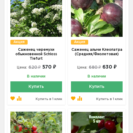
Акция
Акция
Саженец черемухи
Саженец алычи Клеопатра
обыкновенной Schloss
(Средняя/Фиолетовая)
Tiefurt
570 ₽
630 ₽
620 ₽
680 ₽
Цена:
Цена:
В наличии
В наличии
Купить
Купить
Купить в 1 клик
Купить в 1 клик