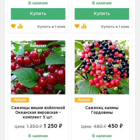
В наличии
В наличии
Купить
Купить
Купить в 1 клик
Купить в 1 клик
Акция
Акция
Саженцы вишни войлочной
Саженец калины
Океанская вировская -
Гордовины
комплект 5 шт.
1 250 ₽
450 ₽
1 350 ₽
480 ₽
Цена:
Цена:
В наличии
В наличии