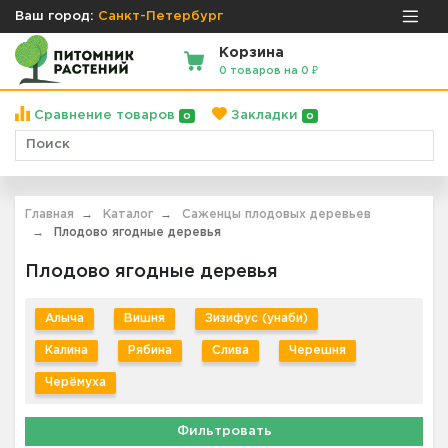
Ваш город:
Санкт-Петербург
Корзина
0 товаров на 0 ₽
Сравнение товаров
Закладки
0
0
Главная
Каталог
Саженцы плодовых деревьев
Плодово ягодные деревья
Плодово ягодные деревья
Алыча
Вишня
Зизифус (унаби)
Калина
Рябина
Слива
Черешня
Черёмуха
Фильтровать