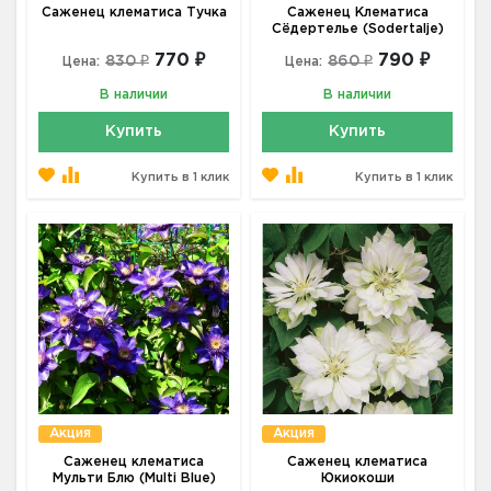
Саженец клематиса Тучка
Саженец Клематиса
Сёдертелье (Sodertalje)
770 ₽
790 ₽
830 ₽
860 ₽
Цена:
Цена:
В наличии
В наличии
Купить
Купить
Купить в 1 клик
Купить в 1 клик
Акция
Акция
Саженец клематиса
Саженец клематиса
Мульти Блю (Multi Blue)
Юкиокоши