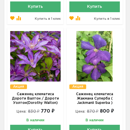
Купить
Купить
Купить в 1 клик
Купить в 1 клик
Акция
Акция
Саженец клематиса
Саженец клематиса
Дороти Валтон / Дороти
Жакмана Суперба (
Уолтон(Dorothy Walton)
Jackmanii Superba )
770 ₽
800 ₽
830 ₽
870 ₽
Цена:
Цена:
В наличии
В наличии