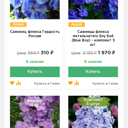
Акция
Акция
Саженец флокса Гордость
Саженцы флокса
России
метельчатего Блу Бой
(Blue Boy) - комплект 5
шт.
510 ₽
1 970 ₽
550 ₽
2 130 ₽
Цена:
Цена:
В наличии
В наличии
Купить
Купить
Купить в 1 клик
Купить в 1 клик