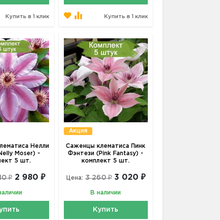
Купить в 1 клик
Купить в 1 клик
Акция
лематиса Нелли
Саженцы клематиса Пинк
elly Moser) -
Фэнтези (Pink Fantasy) -
лект 5 шт.
комплект 5 шт.
2 980 ₽
3 020 ₽
10 ₽
3 260 ₽
Цена:
наличии
В наличии
упить
Купить