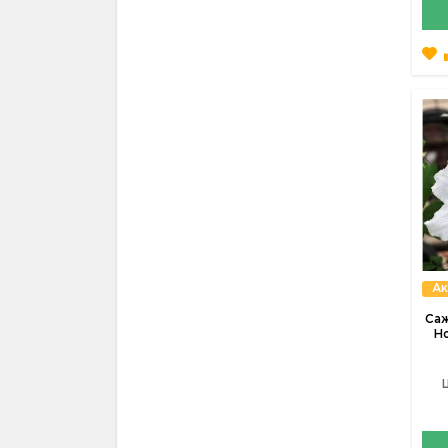
Ак
Саж
Но