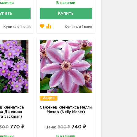
наличии
В наличии
упить
Купить
Купить в 1 клик
Купить в 1 клик
Акция
ц клематиса
Саженец клематиса Нелли
ра Джекман
Мозер (Nelly Moser)
ra Jackman)
770 ₽
740 ₽
30 ₽
800 ₽
Цена:
наличии
В наличии