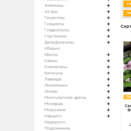
Са
Анемоны
Астры
Ла
Георгины
Гиацинты
Сорт
Гладиолусы
Гортензии
Дельфиниумы
Иберис
Ирисы
Канны
Клематисы
Крокусы
Лаванда
Лилейники
Лилии
Ак
Многолетние цветы
Монарда
Са
Морозник
Ф
Нарцисс
Недорого
Подснежник