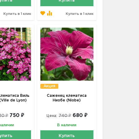
упить
Купить
Купить в 1 клик
Купить в 1 клик
Акция
лематиса Виль
Саженец клематиса
Ville de Lyon)
Ниобе (Niobe)
750 ₽
680 ₽
10 ₽
740 ₽
Цена:
наличии
В наличии
упить
Купить