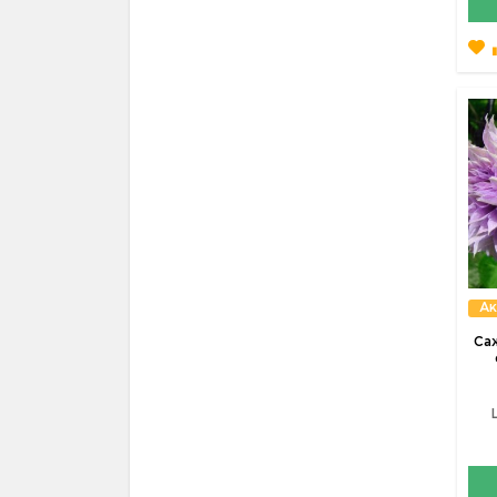
Ак
Са