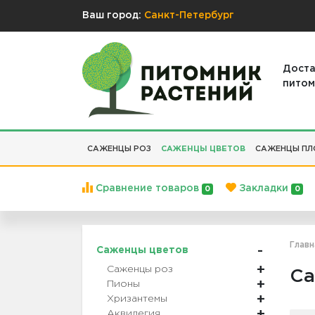
Ваш город:
Санкт-Петербург
Доста
питом
САЖЕНЦЫ РОЗ
САЖЕНЦЫ ЦВЕТОВ
САЖЕНЦЫ ПЛ
Сравнение товаров
Закладки
0
0
Главн
Саженцы цветов
Саженцы роз
Са
Пионы
Хризантемы
Аквилегия