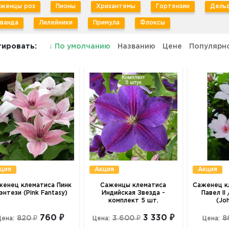
женцы роз
Пионы
Хризантемы
Гортензии
Дель
ванда
Лилейники
Примула
Флоксы
ировать:
↓
По умолчанию
Названию
Цене
Популярн
ция
Акция
Акция
женец клематиса Пинк
Саженцы клематиса
Саженец к
энтези (Pink Fantasy)
Индийская Звезда -
Павел II
комплект 5 шт.
(Joh
760 ₽
3 330 ₽
820 ₽
3 600 ₽
8
Цена:
Цена:
Цена: