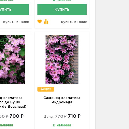
упить
Купить
Купить в 1 клик
Купить в 1 клик
Акция
ц клематиса
Саженец клематиса
сс де Бушо
Андромеда
 de Bouchaud)
700 ₽
710 ₽
60 ₽
770 ₽
Цена:
наличии
В наличии