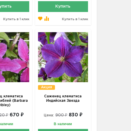
упить
Купить
Купить в 1 клик
Купить в 1 клик
Акция
ц клематиса
Саженец клематиса
иблей (Barbara
Индийская Звезда
ibley)
670 ₽
830 ₽
20 ₽
900 ₽
Цена:
наличии
В наличии