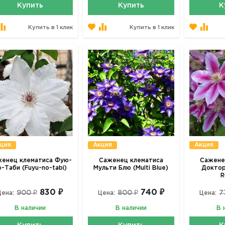
Купить
Купить
К
Купить в 1 клик
Купить в 1 клик
ция
Акция
Акция
енец клематиса Фую-
Саженец клематиса
Сажене
-Таби (Fuyu-no-tabi)
Мульти Блю (Multi Blue)
Доктор
R
830 ₽
740 ₽
900 ₽
800 ₽
7
Цена:
Цена:
Цена:
В наличии
В наличии
В 