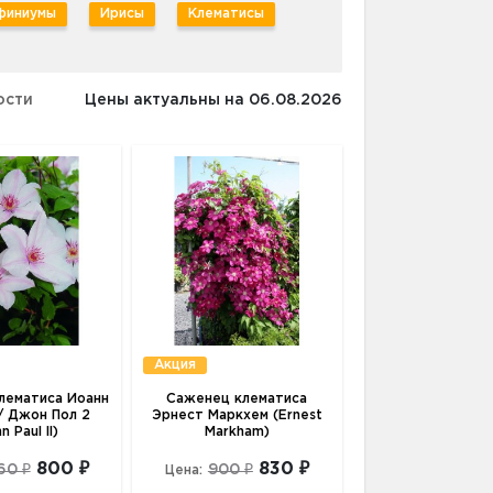
финиумы
Ирисы
Клематисы
ости
Цены актуальны на 06.08.2026
Акция
лематиса Иоанн
Саженец клематиса
 / Джон Пол 2
Эрнест Маркхем (Ernest
n Paul II)
Markham)
800 ₽
830 ₽
60 ₽
900 ₽
Цена: