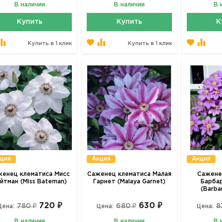
В наличии
В наличии
В 
Купить
Купить
К
Купить в 1 клик
Купить в 1 клик
ция
Акция
Акция
женец клематиса Мисс
Саженец клематиса Малая
Сажене
йтман (Miss Bateman)
Гарнет (Malaya Garnet)
Барба
(Barba
720 ₽
630 ₽
780 ₽
680 ₽
8
Цена:
Цена:
Цена:
В наличии
В наличии
В 