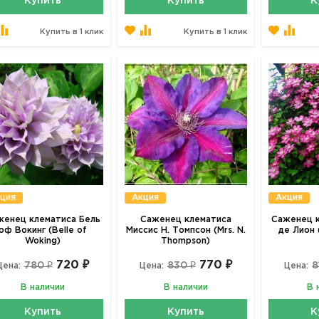
Купить
Купить
К
Купить в 1 клик
Купить в 1 клик
ция
Акция
Акция
женец клематиса Бель
Саженец клематиса
Саженец к
оф Вокинг (Belle of
Миссис Н. Томпсон (Mrs. N.
де Лион (
Woking)
Thompson)
720 ₽
770 ₽
780 ₽
830 ₽
8
Цена:
Цена:
Цена:
В наличии
В наличии
В 
Купить
Купить
К