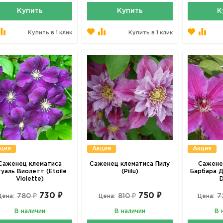
Купить
Купить
К
Купить в 1 клик
Купить в 1 клик
ция
Акция
Акция
Саженец клематиса
Саженец клематиса Пилу
Сажене
уаль Виолетт (Etoile
(Piilu)
Барбара Д
Violette)
D
730 ₽
750 ₽
780 ₽
810 ₽
7
Цена:
Цена:
Цена:
В наличии
В наличии
В 