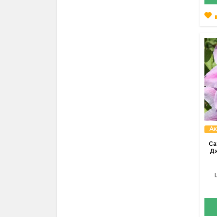
Ак
Са
Дж