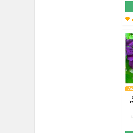
Ак
Эт