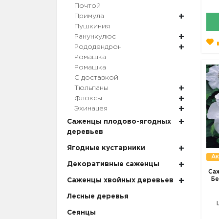
Почтой
Примула
Пушкиния
Ранункулюс
Рододендрон
Ромашка
Ромашка
С доставкой
Тюльпаны
Флоксы
Эхинацея
Саженцы плодово-ягодных
деревьев
Ягодные кустарники
Ак
Декоративные саженцы
Са
Бе
Саженцы хвойных деревьев
Лесные деревья
Сеянцы