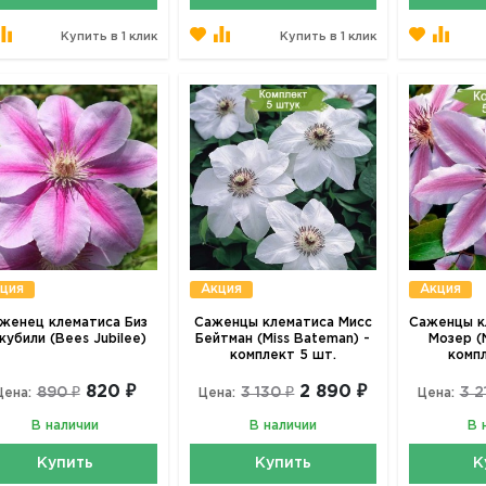
Купить в 1 клик
Купить в 1 клик
ция
Акция
Акция
женец клематиса Биз
Саженцы клематиса Мисс
Саженцы к
убили (Bees Jubilee)
Бейтман (Miss Bateman) -
Мозер (N
комплект 5 шт.
комп
820 ₽
2 890 ₽
890 ₽
3 130 ₽
3 2
Цена:
Цена:
Цена:
В наличии
В наличии
В 
Купить
Купить
К