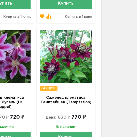
упить
Купить
Купить в 1 клик
Купить в 1 клик
Акция
ц клематиса
Саженец клематиса
 Рупель (Dr.
Темптейшен (Temptation)
uppel)
720 ₽
770 ₽
70 ₽
830 ₽
Цена:
наличии
В наличии