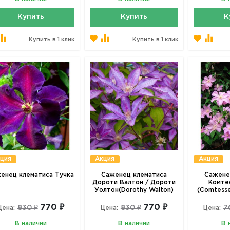
Купить
Купить
К
Купить в 1 клик
Купить в 1 клик
ция
Акция
Акция
енец клематиса Тучка
Саженец клематиса
Сажене
Дороти Валтон / Дороти
Комте
Уолтон(Dorothy Walton)
(Comtesse
770 ₽
770 ₽
830 ₽
830 ₽
7
Цена:
Цена:
Цена:
В наличии
В наличии
В 