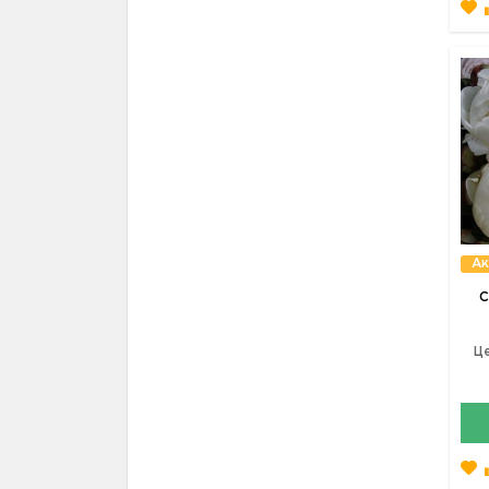
Ак
С
Це