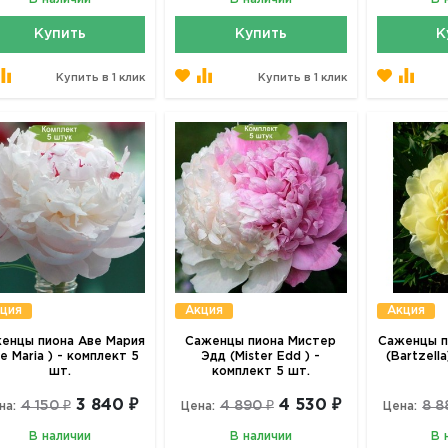
Купить
Купить
К
Купить в 1 клик
Купить в 1 клик
ция
Акция
Акция
енцы пиона Аве Мария
Саженцы пиона Мистер
Саженцы п
e Maria ) - комплект 5
Эдд (Mister Edd ) -
(Bartzell
шт.
комплект 5 шт.
3 840 ₽
4 530 ₽
4 150 ₽
4 890 ₽
8 8
на:
Цена:
Цена:
В наличии
В наличии
В 