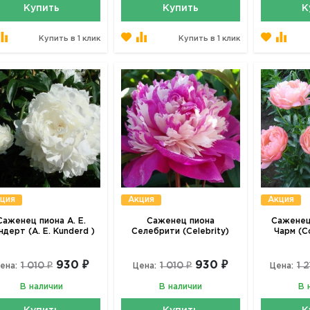
Купить
Купить
К
Купить в 1 клик
Купить в 1 клик
ция
Акция
Акция
Саженец пиона А. Е.
Саженец пиона
Саженец
ндерт (A. E. Kunderd )
Селебрити (Celebrity)
Чарм (C
930 ₽
930 ₽
1 010 ₽
1 010 ₽
1 
ена:
Цена:
Цена:
В наличии
В наличии
В 