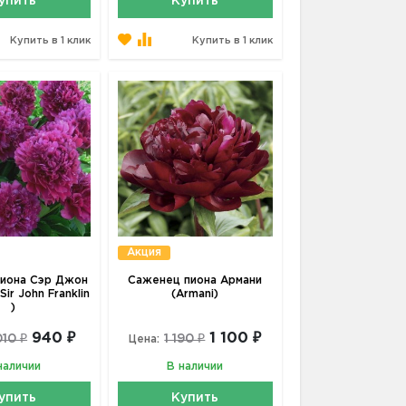
упить
Купить
Купить в 1 клик
Купить в 1 клик
Акция
иона Сэр Джон
Саженец пиона Армани
ir John Franklin
(Armani)
)
940 ₽
1 100 ₽
010 ₽
1 190 ₽
Цена:
наличии
В наличии
упить
Купить