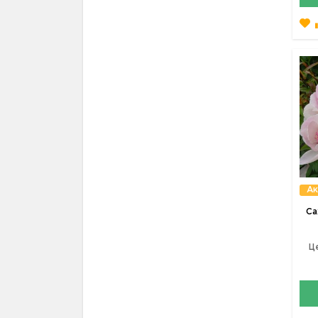
Ак
Са
Ц