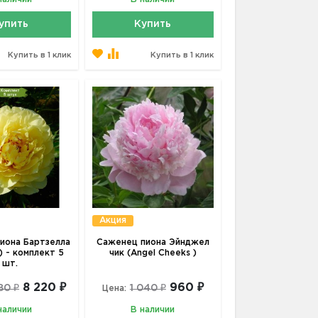
упить
Купить
Купить в 1 клик
Купить в 1 клик
Акция
иона Бартзелла
Саженец пиона Эйнджел
a) - комплект 5
чик (Angel Cheeks )
шт.
8 220 ₽
960 ₽
80 ₽
1 040 ₽
Цена:
наличии
В наличии