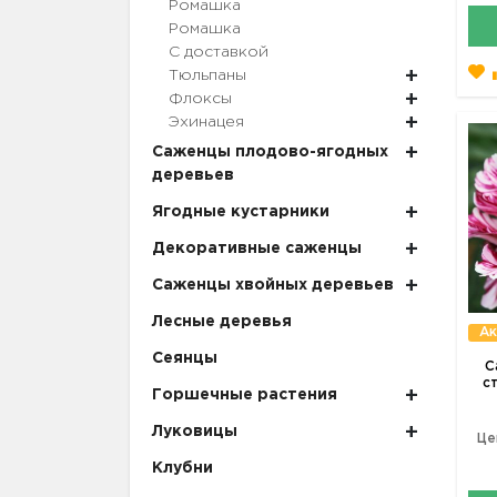
Ромашка
Ромашка
С доставкой
Тюльпаны
Флоксы
Эхинацея
Саженцы плодово-ягодных
деревьев
Ягодные кустарники
Декоративные саженцы
Саженцы хвойных деревьев
Лесные деревья
Ак
Сеянцы
С
ст
Горшечные растения
Луковицы
Це
Клубни