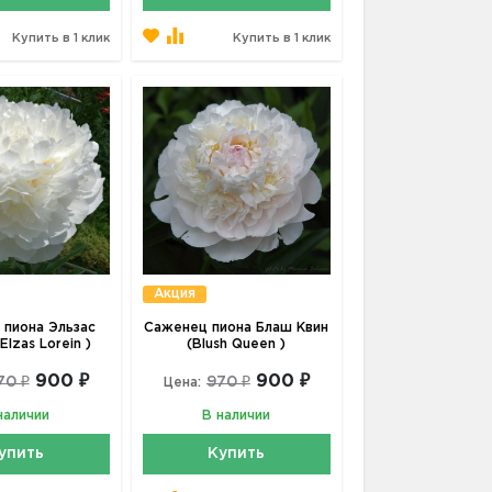
Купить в 1 клик
Купить в 1 клик
Акция
пиона Эльзас
Саженец пиона Блаш Квин
Elzas Lorein )
(Blush Queen )
900 ₽
900 ₽
70 ₽
970 ₽
Цена:
наличии
В наличии
упить
Купить