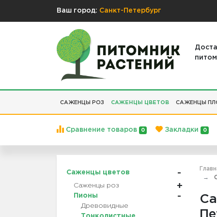
Ваш город:
Санкт-Петербург
Доста
питом
САЖЕНЦЫ РОЗ
САЖЕНЦЫ ЦВЕТОВ
САЖЕНЦЫ ПЛ
Сравнение товаров
Закладки
0
0
Главн
Саженцы цветов
С
Саженцы роз
Пионы
Са
Древовидные
Пе
Тонколистные