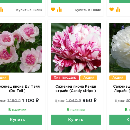
Купить в 1 клик
Купить в 1 клик
ция
Хит продаж
Акция
Акция
женец пиона Ду Телл
Саженец пиона Кенди
Саженец 
(Do Tell )
страйп (Candy stripe )
Лорайн (
1 100 ₽
960 ₽
1 190 ₽
1 040 ₽
9
ена:
Цена:
Цена:
В наличии
В наличии
В 
Купить
Купить
К