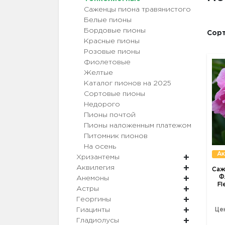
Саженцы пиона травянистого
Белые пионы
Бордовые пионы
Сорт
Красные пионы
Розовые пионы
Фиолетовые
Желтые
Каталог пионов на 2025
Сортовые пионы
Недорого
Пионы почтой
Пионы наложенным платежом
Питомник пионов
На осень
Ак
Хризантемы
Аквилегия
Саж
Ф
Анемоны
Fl
Астры
Георгины
Це
Гиацинты
Гладиолусы