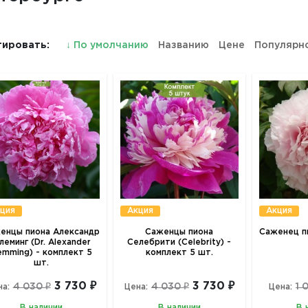
ировать:
↓
По умолчанию
Названию
Цене
Популярн
ция
Акция
Акция
енцы пиона Александр
Саженцы пиона
Саженец пи
леминг (Dr. Alexander
Селебрити (Celebrity) -
emming) - комплект 5
комплект 5 шт.
шт.
3 730 ₽
3 730 ₽
4 030 ₽
4 030 ₽
1 
на:
Цена:
Цена:
В наличии
В наличии
В 