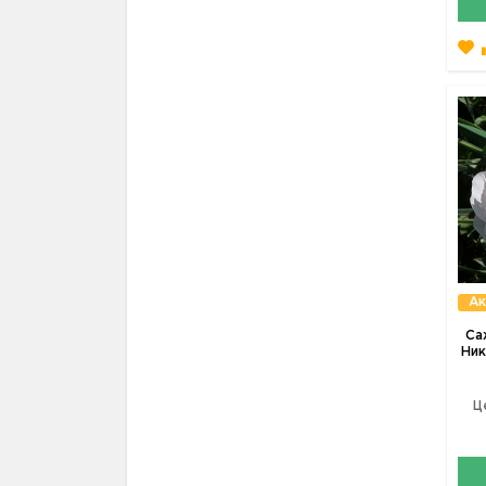
Ак
Са
Ник
Ц