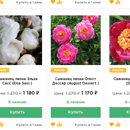
Купить в 1 клик
Купить в 1 клик
ция
Акция
Акция
аженец пиона Эльза
Саженец пиона Огюст
Саженец
Сасс (Elsa Sass )
Дессер (August Dessert )
(
1 180 ₽
1 170 ₽
1 270 ₽
1 270 ₽
1 2
на:
Цена:
Цена:
В наличии
В наличии
В 
Купить
Купить
К
Купить в 1 клик
Купить в 1 клик