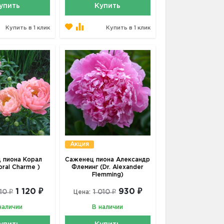
упить
Купить
Купить в 1 клик
Купить в 1 клик
Акция
 пиона Корал
Саженец пиона Александр
oral Charme )
Флеминг (Dr. Alexander
Flemming)
1 120 ₽
930 ₽
210 ₽
1 010 ₽
Цена:
наличии
В наличии