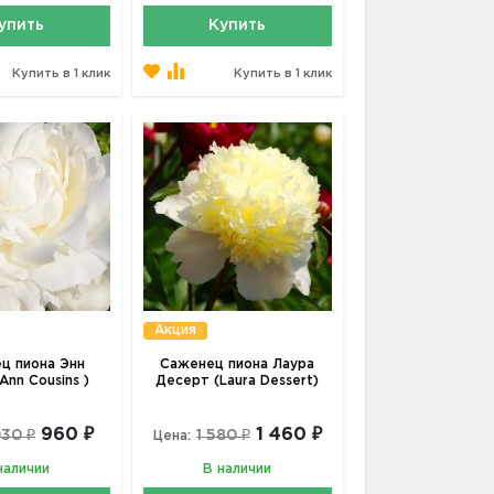
упить
Купить
Купить в 1 клик
Купить в 1 клик
Акция
ц пиона Энн
Саженец пиона Лаура
Ann Cousins )
Десерт (Laura Dessert)
960 ₽
1 460 ₽
030 ₽
1 580 ₽
Цена:
наличии
В наличии