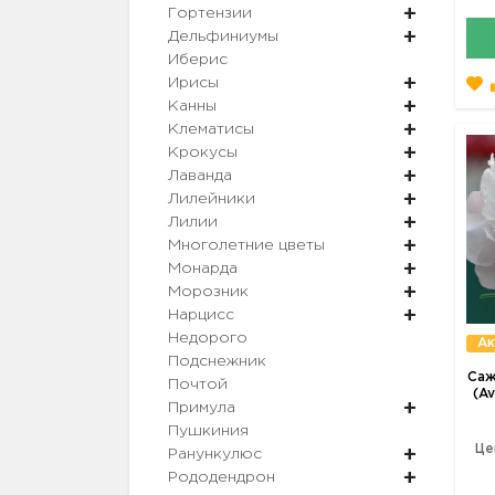
Гортензии
Дельфиниумы
Иберис
Ирисы
Канны
Клематисы
Крокусы
Лаванда
Лилейники
Лилии
Многолетние цветы
Монарда
Морозник
Нарцисс
Недорого
Ак
Подснежник
Саж
Почтой
(Av
Примула
Пушкиния
Це
Ранункулюс
Рододендрон