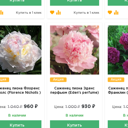
Купить
Купить
К
Купить в 1 клик
Купить в 1 клик
ция
Акция
Акция
женец пиона Флоренс
Саженец пиона Эденс
Саженец п
олс (Florence Nicholls )
перфьюм (Eden's perfume)
Франклин (S
960 ₽
930 ₽
1 040 ₽
1 000 ₽
1 
ена:
Цена:
Цена:
В наличии
В наличии
В 
Купить
Купить
К