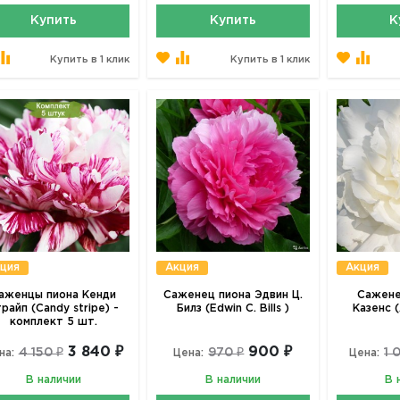
Купить
Купить
К
Купить в 1 клик
Купить в 1 клик
ция
Акция
Акция
аженцы пиона Кенди
Саженец пиона Эдвин Ц.
Сажене
райп (Candy stripe) -
Билз (Edwin C. Bills )
Казенс (
комплект 5 шт.
3 840 ₽
900 ₽
4 150 ₽
970 ₽
1 
на:
Цена:
Цена:
В наличии
В наличии
В 