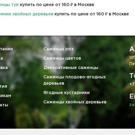
нцы туи
купить по цене от 160 ₽ в Москве
мник хвойных деревьев
купить по цене от 160 ₽ в Москве
А
пании
Саженцы роз
19
та
Саженцы цветов
Пе
вка
Декоративные саженцы
Т
Саженцы плодово-ягодных
деревьев
+7
тия
Ягодные кустарники
E
викам
Саженцы хвойных деревьев
za
кты