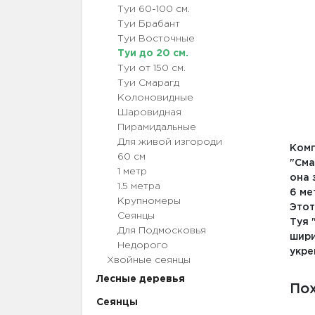
Туи 60-100 см.
Туи Брабант
Туи Восточные
Туи до 20 см.
Туи от 150 см.
Туи Смарагд
Колоновидные
Шаровидная
Пирамидальные
Для живой изгороди
Комп
60 см
"Сма
1 метр
она 
1.5 метра
6 ме
Крупномеры
Этот
Сеянцы
Туя 
Для Подмосковья
шири
Недорого
укре
Хвойные сеянцы
Лесные деревья
По
Сеянцы