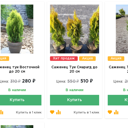
ция
Хит продаж
Акция
Акция
женец туи Восточной
Саженец Туи Смарагд до
Саженец Т
до 20 см
20 см
280 ₽
510 ₽
310 ₽
550 ₽
2
Цена:
Цена:
Цена:
В наличии
В наличии
В 
Купить
Купить
К
Купить в 1 клик
Купить в 1 клик