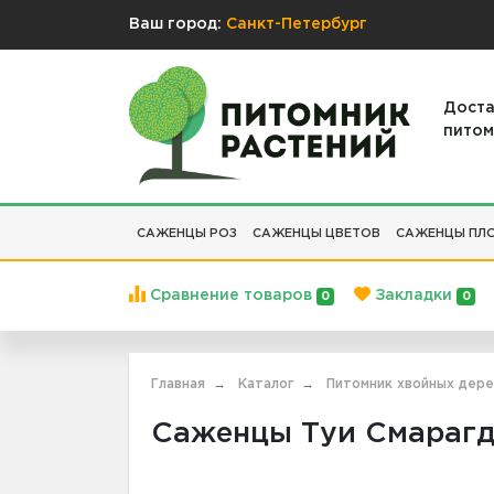
Ваш город:
Санкт-Петербург
Доста
питом
САЖЕНЦЫ РОЗ
САЖЕНЦЫ ЦВЕТОВ
САЖЕНЦЫ ПЛО
Сравнение товаров
Закладки
0
0
Главная
Каталог
Питомник хвойных дер
Саженцы Туи Смарагд 