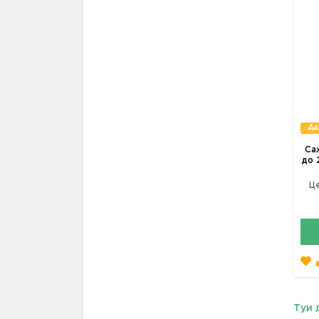
Ак
Са
до 
Це
Туи 