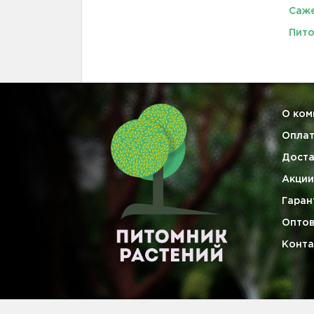
Саже
Пито
О ком
Опла
Доста
Акции
Гаран
Опто
Конта